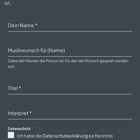
ist.
Dein Name
*
Musikwunsch für (Name)
Gebe den Namen der Person ein für den der Wunsch gespielt werden
soll.
Titel
*
Interpret
*
Datenschutz
*
Ich habe die
Datenschutzerklärung
zur Kenntnis