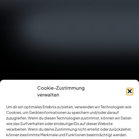
Cookie-Zustimmung
verwalten
Um dir ein optimales Erlebnis zu bieten, verwenden wir Technologien wie
Copyright 2026 © djmarkomania
Cookies, um Geräteinformationen zu speichern und/oder darauf
Design:
dh-creative-webdesign.de
zuzugreifen. Wenn du diesen Technologien zustimmst, können wir Daten
wie das Surfverhalten oder eindeutige IDs auf dieser Website
verarbeiten. Wenn du deine Zustimmung nicht erteilst oder zurückziehst,
Startseite
können bestimmte Merkmale und Funktionen beeinträchtigt werden.
Über Mich